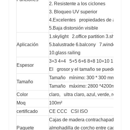
2. Resistente a los ciclones
3. Bloqueo UV superior
4.Excelentes propiedades de amortigu
5.Baja distorsión visible
1.skylight 2.office partition 3.shower d
Aplicación
5.balustrade 6.balcony 7.window 8.curta
10.glass railing
3+3 4+4 5+5 6+6 8+8 10+10 12+12
Espesor
El grosor y el tamaño se pueden diseña
Tamaño mínimo: 300 * 300 mm
Tamaño
Tamaño máximo: 2800 *4200m m
Color
claro, ultra claro, azul, verde, rojo, rey
Moq
100m²
certificado
CE CCC CSI ISO
Cajas de madera contrachapada sin fu
Paquete
almohadilla de corcho entre cada hoja d