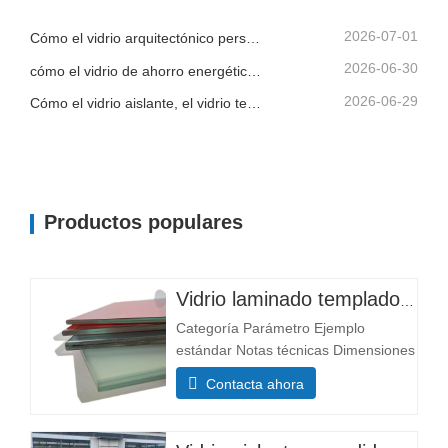
vidrio (mm) Capa única: 3+3, 5+5,
6+6 El grosor afecta a...
2026-07-01
Cómo el vidrio arquitectónico personalizado ayuda a los contratistas a controlar la calidad del edificio y el riesgo de instalación
2026-06-30
cómo el vidrio de ahorro energético, el vidrio laminado y el vidrio impreso apoyan un mejor diseño de edificios
2026-06-29
Cómo el vidrio aislante, el vidrio templado y el vidrio de seguridad laminado mejoran los edificios comerciales
Productos populares
Vidrio laminado templado personalizado
Categoría Parámetro Ejemplo
estándar Notas técnicas Dimensiones
Tamaño mínimo 300×300 mm La
Contacta ahora
mayoría de los tamaños
personalizables Tamaño máximo
3300×13000 mm Composición