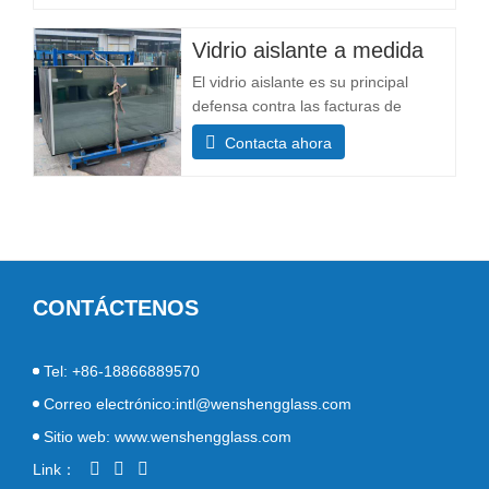
personalizables Tamaño máximo
3300×13000 mm Composición
Vidrio aislante a medida
estructural Espesor de la capa de
El vidrio aislante es su principal
vidrio (mm) Capa única: 3+3, 5+5,
defensa contra las facturas de
6+6 El grosor afecta a
energía elevadas. La capa de aire o
Contacta ahora
gas herméticamente sellada entre los
paneles actúa como una potente
barrera térmica, manteniendo
estables las temperaturas interiores.
Esto significa que sus sistemas de
calefacción y refrigeración
CONTÁCTENOS
Tel: +86-18866889570
Correo electrónico:intl@wenshengglass.com
Sitio web: www.wenshengglass.com
Link：