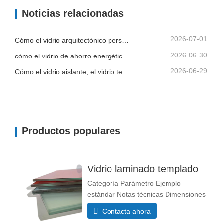
3300×13000 mm Composición
Noticias relacionadas
estructural Espesor de la capa de
vidrio (mm) Capa única: 3+3, 5+5,
6+6 El grosor afecta a...
2026-07-01
Cómo el vidrio arquitectónico personalizado ayuda a los contratistas a controlar la calidad del edificio y el riesgo de instalación
2026-06-30
cómo el vidrio de ahorro energético, el vidrio laminado y el vidrio impreso apoyan un mejor diseño de edificios
2026-06-29
Cómo el vidrio aislante, el vidrio templado y el vidrio de seguridad laminado mejoran los edificios comerciales
Productos populares
Vidrio laminado templado personalizado
Categoría Parámetro Ejemplo
estándar Notas técnicas Dimensiones
Tamaño mínimo 300×300 mm La
Contacta ahora
mayoría de los tamaños