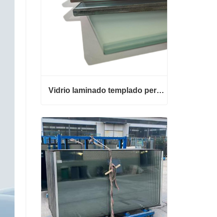
n la arquitectura moderna, el diseño de interiores
Vidrio laminado templado personalizado
Vidrio laminado templado personalizado
Contacta ahora
rnos, placas de cocción)
 técnico
ntillas de impresión.
es.
 complejas