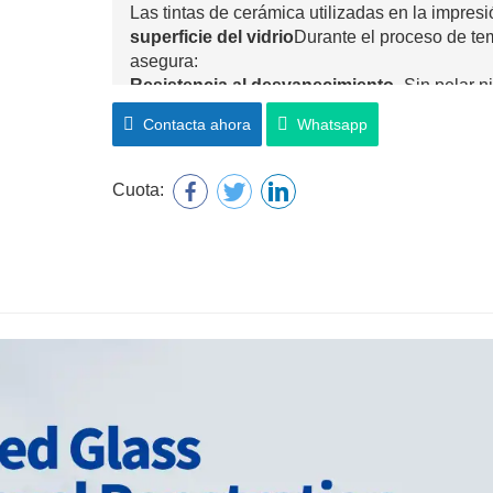
Las tintas de cerámica utilizadas en la impres
superficie del vidrio
Durante el proceso de te
asegura:
Resistencia al desvanecimiento
- Sin pelar 
UV.
Contacta ahora
Whatsapp
Resistencia de rasguños y químicos
- Se re
Uso interior y exterior
– Adecuado para aplicac
Cuota:
3. Mayor seguridad con tem
El vidrio serigrafiado siempre es
templado o r
con seguridad. Al romperse, se fragmenta en 
riesgo de lesiones.
4. Privacidad y control de la 
Las áreas impresas pueden controlar
visibilid
deslumbramiento
, lo que lo hace ideal para
vidrio.