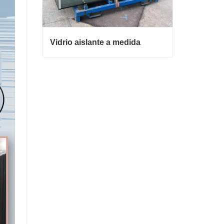
iseño (CAD, AI, etc.)
de calidad
Vidrio aislante a medida
ontroles de calidad
y cumple con estándares
Zaqah.1
La durabilidad del color se prueba según
Vidrio aislante a medida
Contacta ahora