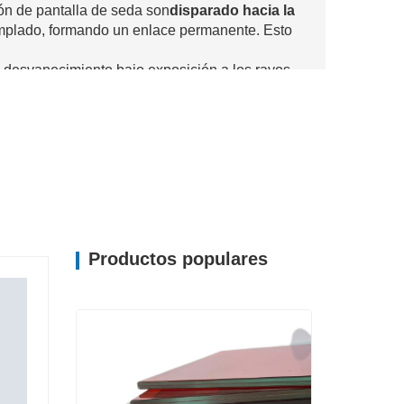
ión de pantalla de seda son
disparado hacia la
mplado, formando un enlace permanente. Esto
ni desvanecimiento bajo exposición a los rayos
sistirá la limpieza y las condiciones externas.
iones tanto interiores como exteriores.
plado
eforzado con calor
Combinando valor artístico
pequeños fragmentos romos, lo que reduce el
Productos populares
luz
ad, ganancia de calor solar y
 mamparas de oficinas, fachadas y barandillas de