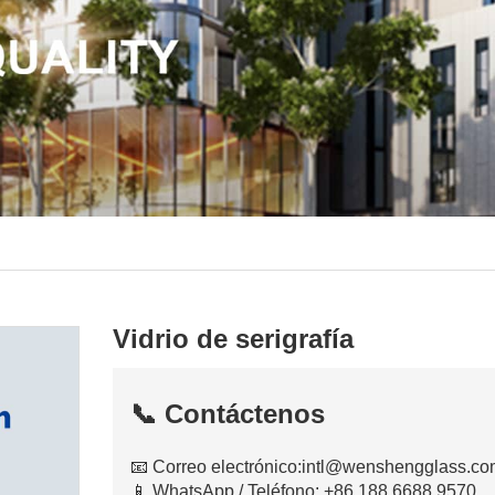
Vidrio de serigrafía
📞 Contáctenos
📧 Correo electrónico:
intl@wenshengglass.co
📱 WhatsApp / Teléfono: +86 188 6688 9570