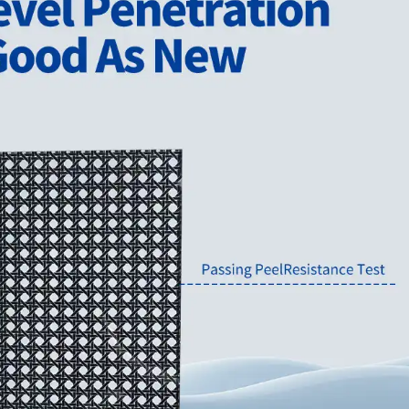
5. Amplias aplicaciones
El vidrio serigrafiado se utiliza ampliamente e
y las marcas comerciales:
Fachadas de edificios
Mamparas de oficina
Mamparas de ducha
Paredes y vestíbulos de ascensores
Escaparates y señalización
Barandillas y pasamanos
Paneles decorativos de pared
Electrodomésticos (por ejemplo, puertas de ho
6. Personalización y soporte
Ofrecemos:
Patrones personalizados, colores de tinta y pla
Corte de agujeros, pulido y modelado de bord
Opciones de impresión digital para imágenes