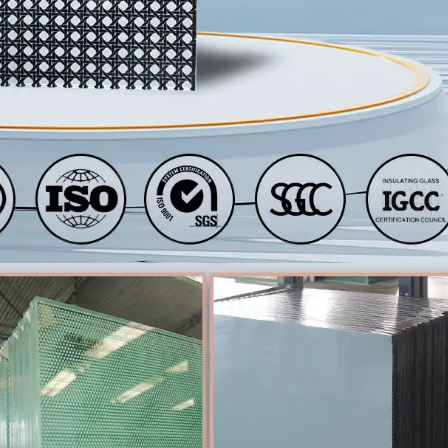
Asistencia con la preparación de archivos de d
7. Certificaciones y control 
Todo el vidrio impreso se somete a
estrictos c
como
EN 12150
,
Norma AS/NZS 2208
, y
Ansi 
los procedimientos ISO.