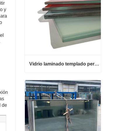
tir
vo y
para
o
el
s
Vidrio laminado templado personalizado
Vidrio laminado templado personalizado
Contacta ahora
xión
as
d de