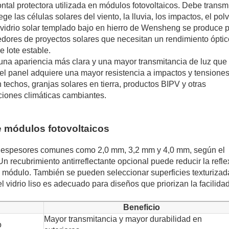
ontal protectora utilizada en módulos fotovoltaicos. Debe transmi
ge las células solares del viento, la lluvia, los impactos, el pol
El vidrio solar templado bajo en hierro de Wensheng se produce 
edores de proyectos solares que necesitan un rendimiento óptic
e lote estable.
 una apariencia más clara y una mayor transmitancia de luz que 
el panel adquiere una mayor resistencia a impactos y tensione
 techos, granjas solares en tierra, productos BIPV y otras
ciones climáticas cambiantes.
e módulos fotovoltaicos
 en espesores comunes como 2,0 mm, 3,2 mm y 4,0 mm, según el
Un recubrimiento antirreflectante opcional puede reducir la refle
el módulo. También se pueden seleccionar superficies texturizad
l vidrio liso es adecuado para diseños que priorizan la facilida
Beneficio
Mayor transmitancia y mayor durabilidad en
o