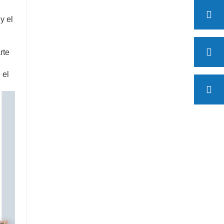
y el
rte
 el