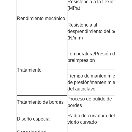
Resistencia a la flexión
L
(MPa)
L
Rendimiento mecánico
Resistencia al
P
desprendimiento del borde
(N/mm)
S
P
Temperatura/Presión de
preimpresión
S
Tratamiento
Tiempo de mantenimiento
P
de presión/mantenimiento
del autoclave
S
Proceso de pulido de
M
Tratamiento de bordes
bordes
Mo
Radio de curvatura del
Diseño especial
≥
vidrio curvado