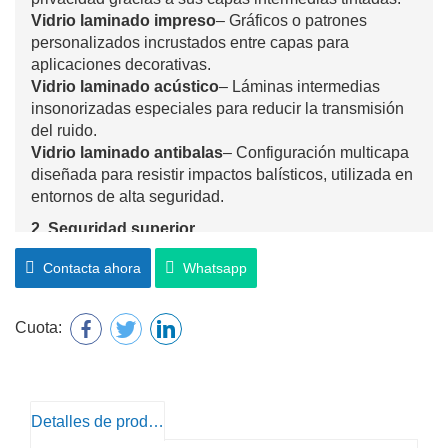
Vidrio laminado impreso
– Gráficos o patrones
personalizados incrustados entre capas para
aplicaciones decorativas.
Vidrio laminado acústico
– Láminas intermedias
insonorizadas especiales para reducir la transmisión
del ruido.
Vidrio laminado antibalas
– Configuración multicapa
diseñada para resistir impactos balísticos, utilizada en
entornos de alta seguridad.
2. Seguridad superior
El vidrio laminado consta de dos o más capas de
Contacta ahora
Whatsapp
vidrio unidas con capas intermedias de PVB o SGP. Al
romperse, los fragmentos de vidrio se adhieren a la
capa intermedia, lo que evita que se astille y reduce el
Cuota:
riesgo de lesiones.
3. Alta resistencia al impacto
En comparación con el vidrio común, el vidrio
laminado ofrece una resistencia significativamente
Detalles de producto
mayor a golpes, presión y fuerzas externas. Es ideal