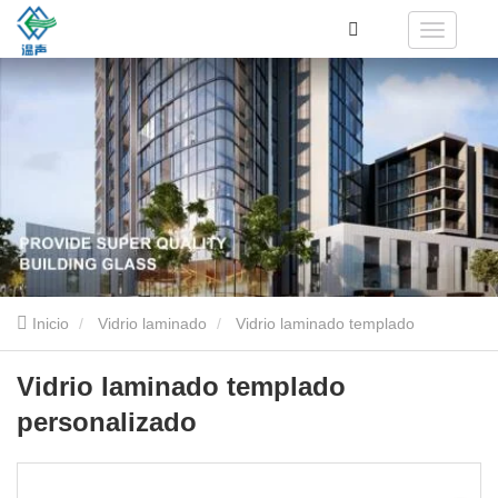
Inicio
Vidrio laminado
Vidrio laminado templado
personalizado
Vidrio laminado templado
personalizado