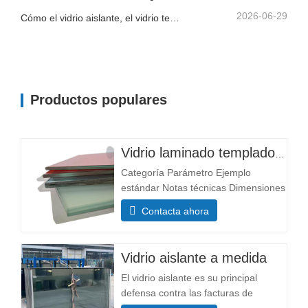
2026-06-29
Cómo el vidrio aislante, el vidrio templado y el vidrio de seguridad laminado mejoran los edificios comerciales
Productos populares
Vidrio laminado templado personalizado
Categoría Parámetro Ejemplo
estándar Notas técnicas Dimensiones
Tamaño mínimo 300×300 mm La
Contacta ahora
mayoría de los tamaños
personalizables Tamaño máximo
3300×13000 mm Composición
Vidrio aislante a medida
estructural Espesor de la capa de
El vidrio aislante es su principal
vidrio (mm) Capa única: 3+3, 5+5,
defensa contra las facturas de
6+6 El grosor afecta a
energía elevadas. La capa de aire o