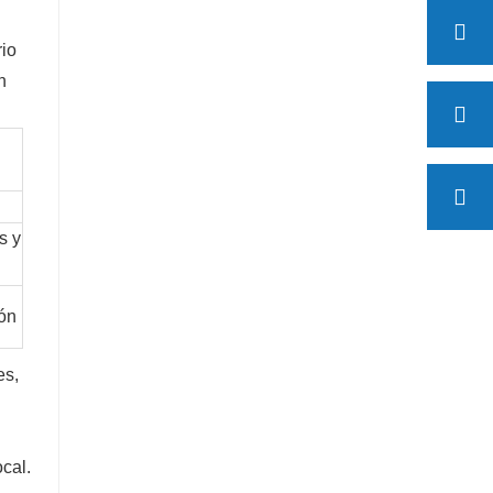
rio
n
s y
ión
es,
ocal.