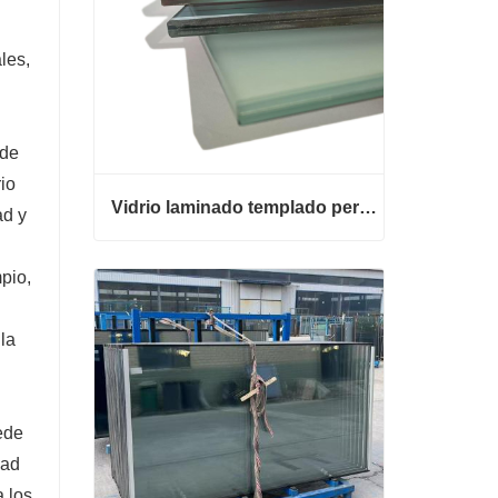
les,
 de
io
Vidrio laminado templado personalizado
ad y
Vidrio laminado templado personalizado
mpio,
Contacta ahora
la
ede
dad
a los