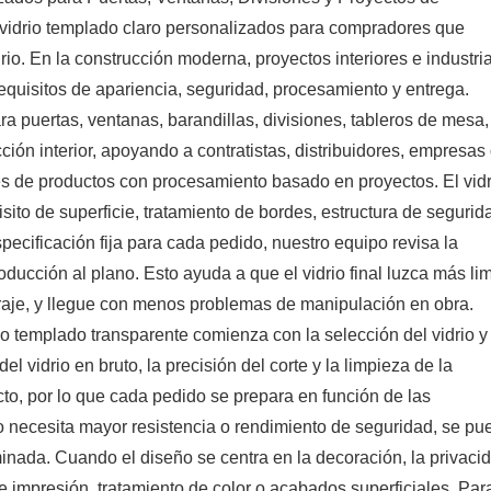
vidrio templado claro personalizados para compradores que
o. En la construcción moderna, proyectos interiores e industria
equisitos de apariencia, seguridad, procesamiento y entrega.
 puertas, ventanas, barandillas, divisiones, tableros de mesa,
ción interior, apoyando a contratistas, distribuidores, empresas
es de productos con procesamiento basado en proyectos. El vidr
sito de superficie, tratamiento de bordes, estructura de segurid
ecificación fija para cada pedido, nuestro equipo revisa la
roducción al plano. Esto ayuda a que el vidrio final luzca más li
rraje, y llegue con menos problemas de manipulación en obra.
o templado transparente comienza con la selección del vidrio y 
l vidrio en bruto, la precisión del corte y la limpieza de la
ecto, por lo que cada pedido se prepara en función de las
o necesita mayor resistencia o rendimiento de seguridad, se pu
inada. Cuando el diseño se centra en la decoración, la privaci
 impresión, tratamiento de color o acabados superficiales. Par