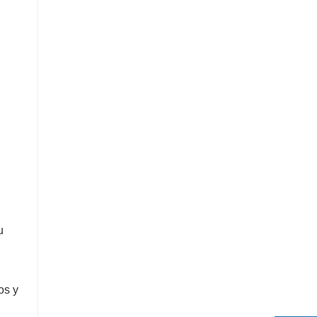
u
os y