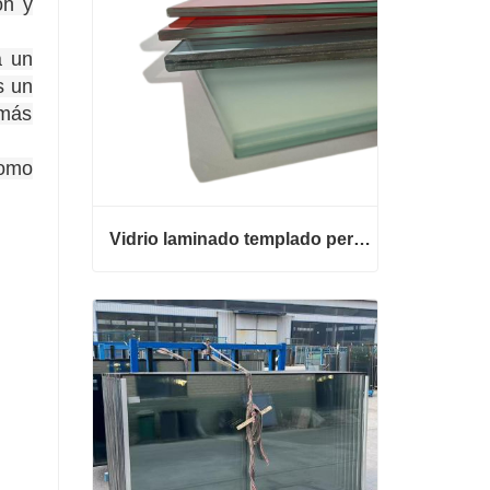
ón y
a un
s un
 más
como
Vidrio laminado templado personalizado
Vidrio laminado templado personalizado
Contacta ahora