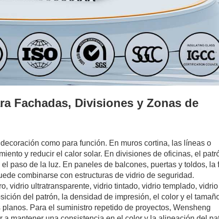
ra Fachadas, Divisiones y Zonas de
 decoración como para función. En muros cortina, las líneas o
ento y reducir el calor solar. En divisiones de oficinas, el patr
l paso de la luz. En paneles de balcones, puertas y toldos, la f
uede combinarse con estructuras de vidrio de seguridad.
, vidrio ultratransparente, vidrio tintado, vidrio templado, vidrio
sición del patrón, la densidad de impresión, el color y el tamañ
os planos. Para el suministro repetido de proyectos, Wensheng
 a mantener una consistencia en el color y la alineación del pa