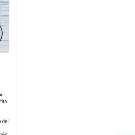
ón
rita
o del
trón