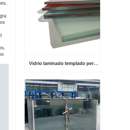
nes,
egra
dos
o
os,
os
Vidrio laminado templado personalizado
Vidrio laminado templado personalizado
Contacta ahora