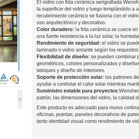
El vidrio con frita cerámica serigrafiada Wens
la superficie del vidrio y luego templándolo a 
recubrimiento cerámico se fusiona con el vidr
uso arquitectónico y decorativo.
Color duradero:
la frita cerámica se cuece en l
una fuerte resistencia a la luz solar, la humeda
Rendimiento de seguridad:
el vidrio se pued
laminado o vidrio aislante según los requisitos
Flexibilidad de diseño:
se pueden combinar pu
geométricos, colores personalizados y diseños
tabiques y diseño de interiores.
Soporte de protección solar:
los patrones de
ayudar a controlar el calor solar mientras manti
Suministro estable para proyectos:
Wensheng 
patrón, las dimensiones del vidrio, la calidad 
>
Este producto es adecuado para muros cortina
oficinas, puertas, paneles decorativos de pare
tanto identidad visual como rendimiento de vid