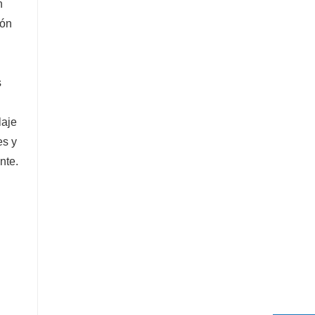
n
ión
s
laje
es y
nte.