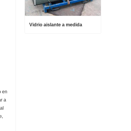
Vidrio aislante a medida
Vidrio aislante a medida
Contacta ahora
o en
r a
al
e,