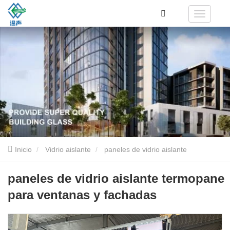
Inicio
Vidrio aislante
paneles de vidrio aislante
termopane para ventanas y fachadas
paneles de vidrio aislante termopane
para ventanas y fachadas