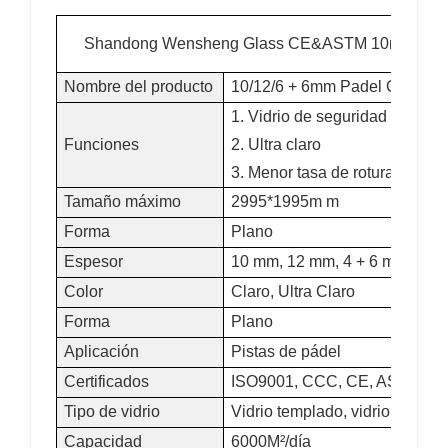
Shandong Wensheng Glass CE&ASTM 10mm 12mm 1
Nombre del producto
10/12/6 + 6mm Padel Court Gl
1. Vidrio de seguridad
Funciones
2. Ultra claro
3. Menor tasa de rotura
Tamaño máximo
2995*1995m m
Forma
Plano
Espesor
10 mm, 12 mm, 4 + 6 mm, 6 +
Color
Claro, Ultra Claro
Forma
Plano
Aplicación
Pistas de pádel
Certificados
ISO9001, CCC, CE, ASTM, S
Tipo de vidrio
Vidrio templado, vidrio templa
Capacidad
6000M²/día