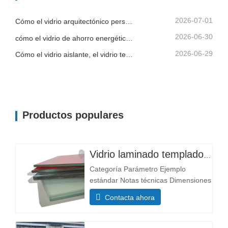
vidrio (mm) Capa única: 3+3, 5+5,
6+6 El grosor afecta a...
2026-07-01
Cómo el vidrio arquitectónico personalizado ayuda a los contratistas a controlar la calidad del edificio y el riesgo de instalación
2026-06-30
cómo el vidrio de ahorro energético, el vidrio laminado y el vidrio impreso apoyan un mejor diseño de edificios
2026-06-29
Cómo el vidrio aislante, el vidrio templado y el vidrio de seguridad laminado mejoran los edificios comerciales
Productos populares
Vidrio laminado templado personalizado
Categoría Parámetro Ejemplo
estándar Notas técnicas Dimensiones
Tamaño mínimo 300×300 mm La
Contacta ahora
mayoría de los tamaños
personalizables Tamaño máximo
3300×13000 mm Composición