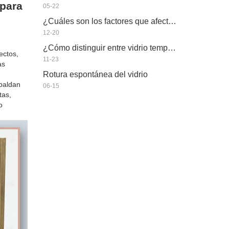
 para
05-22
¿Cuáles son los factores que afectan la eficiencia energética del vidrio aislante?
12-20
¿Cómo distinguir entre vidrio templado y vidrio ordinario?
ectos,
11-23
as
Rotura espontánea del vidrio
spaldan
06-15
tas,
o