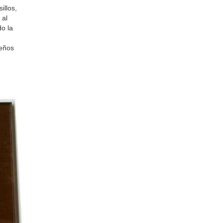
illos,
 al
o la
seños