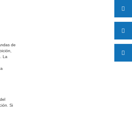
bandas de
bición,
. La
ra
del
ción. Si