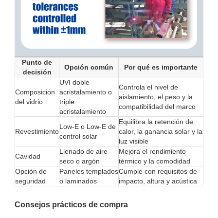
Punto de
Opción común
Por qué es importante
decisión
UVI doble
Controla el nivel de
Composición
acristalamiento o
aislamiento, el peso y la
del vidrio
triple
compatibilidad del marco
acristalamiento
Equilibra la retención de
Low-E o Low-E de
Revestimiento
calor, la ganancia solar y la
control solar
luz visible
Llenado de aire
Mejora el rendimiento
Cavidad
seco o argón
térmico y la comodidad
Opción de
Paneles templados
Cumple con requisitos de
seguridad
o laminados
impacto, altura y acústica
Consejos prácticos de compra