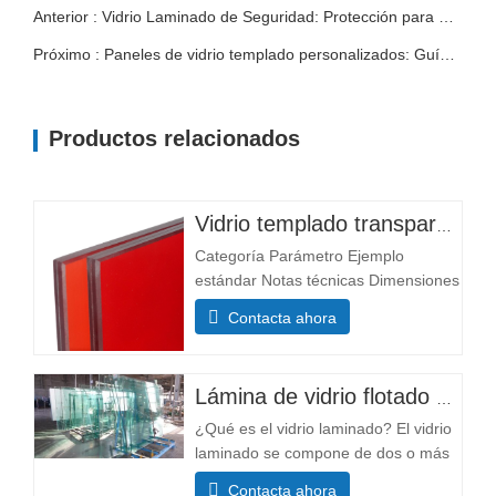
Anterior : Vidrio Laminado de Seguridad: Protección para Hogares, Comercios y Edificios Comerciales
Próximo : Paneles de vidrio templado personalizados: Guía de especificaciones para puertas, mamparas y barandillas
Productos relacionados
Vidrio templado transparente personalizado de alta calidad con patrón plano para entrada, hotel, almacén, iluminación, instrumentos, salas y dormitorios.
Categoría Parámetro Ejemplo
estándar Notas técnicas Dimensiones
Tamaño mínimo 300×300 mm La
Contacta ahora
mayoría de los tamaños
personalizables Tamaño máximo
3300×13000 mm Composición
Lámina de vidrio flotado de gran tamaño de vidrio templado sólido Wensheng para muebles de piscina, decoración industrial y supermercados.
estructural Espesor de la capa de
vidrio (mm) Capa única: 3+3, 5+5,
¿Qué es el vidrio laminado? El vidrio
6+6 El espesor afecta...
laminado se compone de dos o más
capas de vidrio unidas entre sí
Contacta ahora