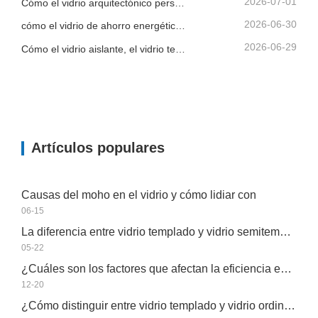
2026-07-01
Cómo el vidrio arquitectónico personalizado ayuda a los contratistas a controlar la calidad del edificio y el riesgo de instalación
2026-06-30
cómo el vidrio de ahorro energético, el vidrio laminado y el vidrio impreso apoyan un mejor diseño de edificios
2026-06-29
Cómo el vidrio aislante, el vidrio templado y el vidrio de seguridad laminado mejoran los edificios comerciales
Artículos populares
Causas del moho en el vidrio y cómo lidiar con
06-15
La diferencia entre vidrio templado y vidrio semitemplado
05-22
¿Cuáles son los factores que afectan la eficiencia energética del vidrio aislante?
12-20
¿Cómo distinguir entre vidrio templado y vidrio ordinario?